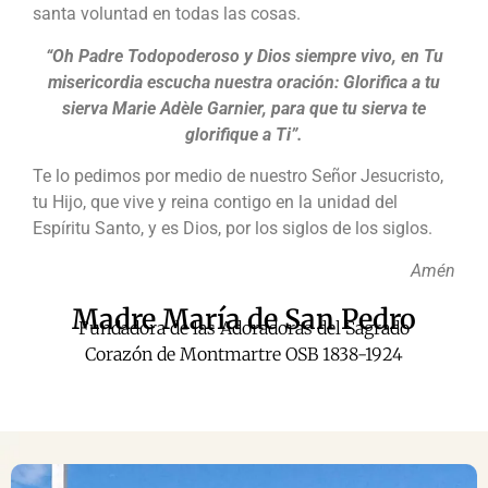
santa voluntad en todas las cosas.
“Oh Padre Todopoderoso y Dios siempre vivo, en Tu
misericordia escucha nuestra oración: Glorifica a tu
sierva Marie Adèle Garnier, para que tu sierva te
glorifique a Ti”.
Te lo pedimos por medio de nuestro Señor Jesucristo,
tu Hijo, que vive y reina contigo en la unidad del
Espíritu Santo, y es Dios, por los siglos de los siglos.
Amén
Madre María de San Pedro
Fundadora de las Adoradoras del Sagrado
Corazón de Montmartre OSB 1838-1924