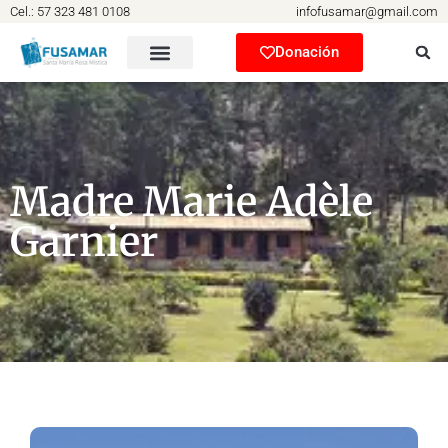
Cel.: 57 323 481 0108
infofusamar@gmail.com
Donación
Madre Marie Adèle
Garnier